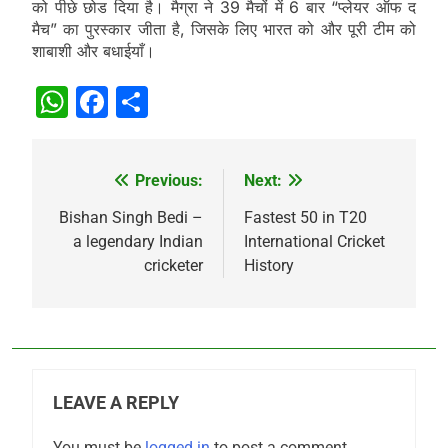
को पीछे छोड दिया है। मैग्रा ने 39 मैचों में 6 बार “प्लेयर ऑफ द
मैच” का पुरस्कार जीता है, जिसके लिए भारत को और पूरी टीम को
शाबाशी और बधाईयाँ।
WhatsApp
Facebook
Share
Previous:
Next:
Post
navigation
Bishan Singh Bedi –
Fastest 50 in T20
a legendary Indian
International Cricket
cricketer
History
LEAVE A REPLY
You must be
logged in
to post a comment.