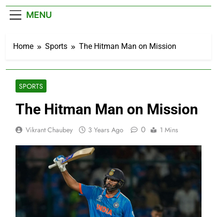
– Cricket News
MENU
Home
Sports
The Hitman Man on Mission
SPORTS
The Hitman Man on Mission
0
Vikrant Chaubey
3 Years Ago
1 Mins