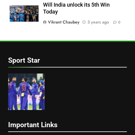
Will India unlock its 5th Win
Today
Vikrant Chaubey
3 years ago
0
Sport Star
Important Links